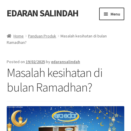
EDARAN SALINDAH
Skip
Skip
Menu
to
to
navigation
content
Home
Home
Panduan Produk
Masalah kesihatan di bulan
Expand
Ramadhan?
Blog
child
menu
Expand
Produk
Posted on
19/02/2025
by
edaransalindah
child
Masalah kesihatan di
menu
Order
bulan Ramadhan?
Hubungi