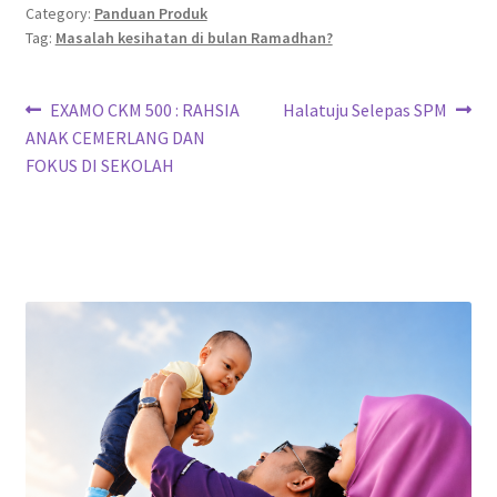
Category:
Panduan Produk
Tag:
Masalah kesihatan di bulan Ramadhan?
Post
Previous
Next
EXAMO CKM 500 : RAHSIA
Halatuju Selepas SPM
post:
post:
ANAK CEMERLANG DAN
navigation
FOKUS DI SEKOLAH