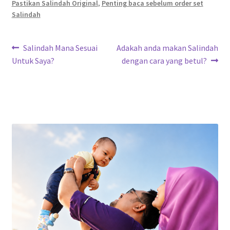
Pastikan Salindah Original
,
Penting baca sebelum order set
Salindah
Post
Previous
Next
Salindah Mana Sesuai
Adakah anda makan Salindah
post:
post:
Untuk Saya?
dengan cara yang betul?
navigation