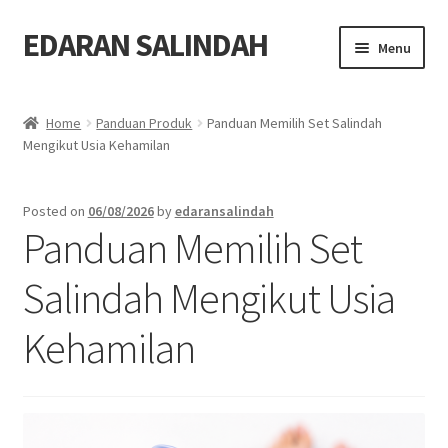
EDARAN SALINDAH
Skip
Skip
Menu
to
to
navigation
content
Home
Home
Panduan Produk
Panduan Memilih Set Salindah
Expand
Mengikut Usia Kehamilan
Blog
child
menu
Expand
Produk
Posted on
06/08/2026
by
edaransalindah
child
Panduan Memilih Set
menu
Order
Salindah Mengikut Usia
Hubungi
Kehamilan