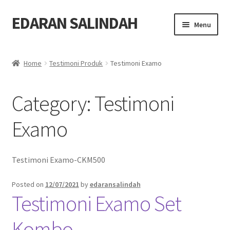
EDARAN SALINDAH
Skip
Skip
Menu
to
to
navigation
content
Home
Home
Testimoni Produk
Testimoni Examo
Expand
Blog
child
Category:
Testimoni
menu
Expand
Produk
child
Examo
menu
Order
Hubungi
Testimoni Examo-CKM500
Posted on
12/07/2021
by
edaransalindah
Testimoni Examo Set
Kombo