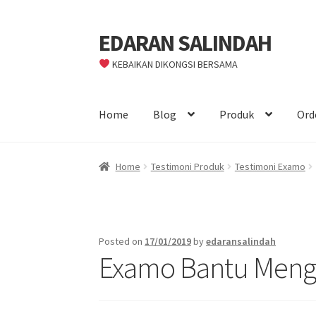
EDARAN SALINDAH
Skip
Skip
to
to
KEBAIKAN DIKONGSI BERSAMA
navigation
content
Home
Blog
Produk
Ord
Home
Testimoni Produk
Testimoni Examo
Posted on
17/01/2019
by
edaransalindah
Examo Bantu Meng