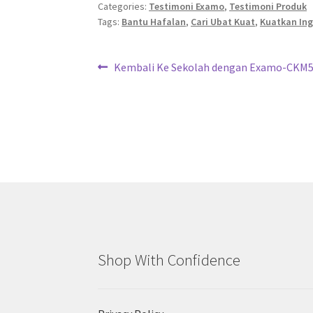
Categories:
Testimoni Examo
,
Testimoni Produk
Tags:
Bantu Hafalan
,
Cari Ubat Kuat
,
Kuatkan In
Post
Previous
Kembali Ke Sekolah dengan Examo-CKM
post:
navigation
Shop With Confidence