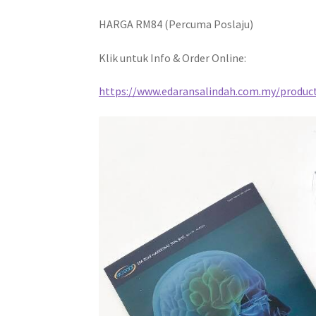
HARGA RM84 (Percuma Poslaju)
Klik untuk Info & Order Online:
https://www.edaransalindah.com.my/produ