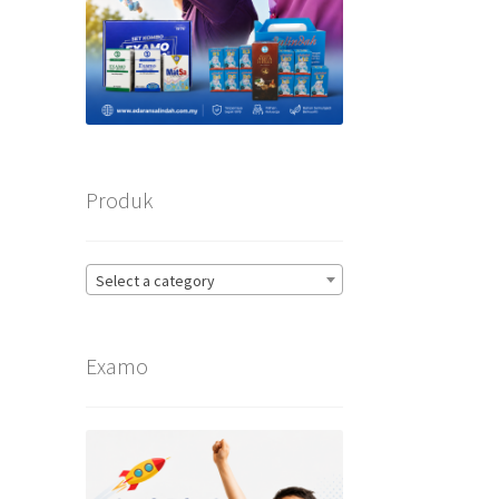
Produk
Select a category
Examo