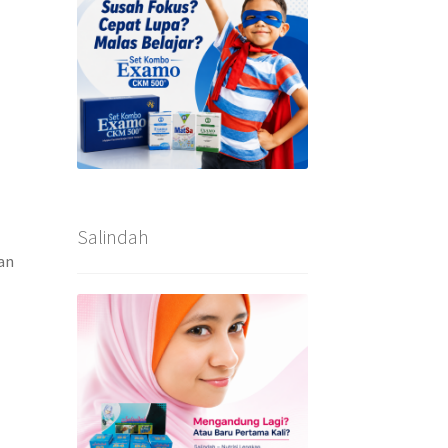
Salindah
an