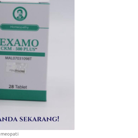
omeopati