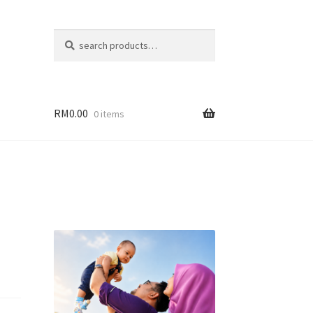
Search
Search
for:
RM
0.00
0 items