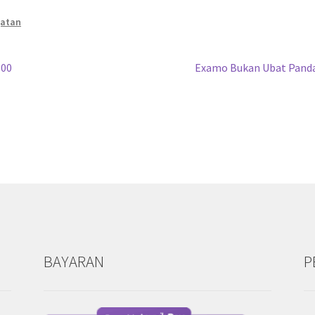
gatan
Next
500
Examo Bukan Ubat Panda
post:
BAYARAN
P