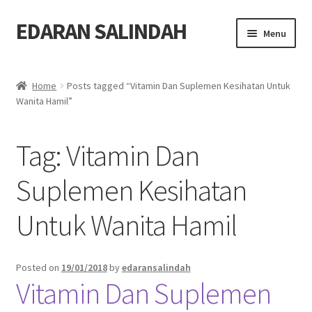
EDARAN SALINDAH
Skip
Skip
Menu
to
to
navigation
content
Home
Home
Posts tagged “Vitamin Dan Suplemen Kesihatan Untuk
Expand
Wanita Hamil”
Blog
child
menu
Expand
Produk
Tag:
Vitamin Dan
child
menu
Order
Suplemen Kesihatan
Untuk Wanita Hamil
Hubungi
Posted on
19/01/2018
by
edaransalindah
Vitamin Dan Suplemen