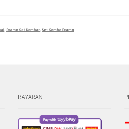
kai
,
Examo Set Kembar
,
Set Kombo Examo
BAYARAN
P