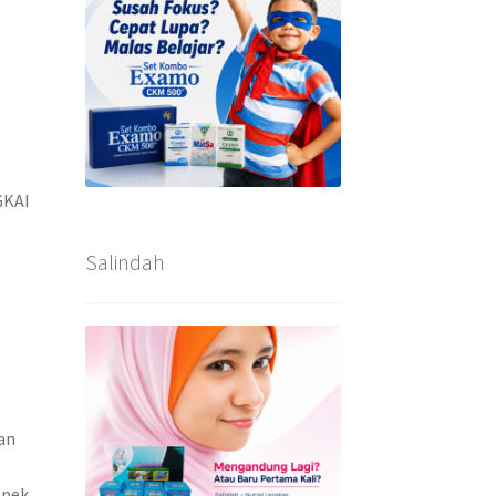
GKAI
Salindah
an
 pek