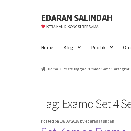
EDARAN SALINDAH
Skip
Skip
to
to
KEBAIKAN DIKONGSI BERSAMA
navigation
content
Home
Blog
Produk
Ord
Home
Posts tagged “Examo Set 4 Serangkai”
Tag:
Examo Set 4 S
Posted on
18/03/2018
by
edaransalindah