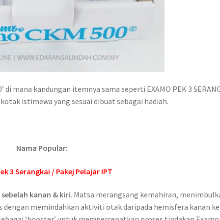
 di mana kandungan itemnya sama seperti EXAMO PEK 3 SERAN
otak istimewa yang sesuai dibuat sebagai hadiah.
.
Nama Popular:
k 3 Serangkai / Pakej Pelajar IPT
ebelah kanan & kiri.
Matsa merangsang kemahiran, menimbulk
s dengan memindahkan aktiviti otak daripada hemisfera kanan ke
n sebagai ‘booster’ untuk mempercepatkan proses tindakan Examo