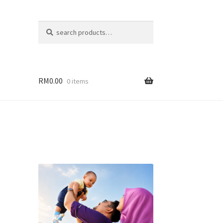
Search
Search
for:
RM
0.00
0 items