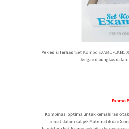
Pek edisi terhad
‘Set Kombo EXAMO-CKM500’
dengan dibungkus dalam k
Examo Pe
Kombinasi optima untuk kemahiran otak s
minat dalam subjek Matematik dan Sain
hemisfera kiri. Examo pek hijau berperana