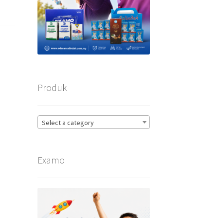
Produk
Select a category
Examo