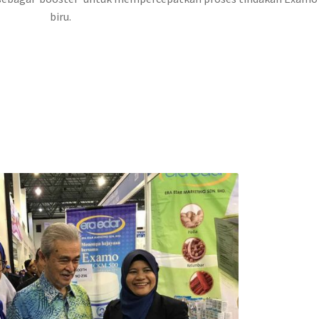
biru.
–