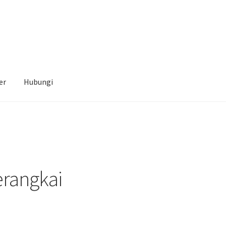
er
Hubungi
erangkai