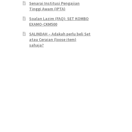
Senarai Institusi Pengajian
Tinggi Awam (IPTA)
Soalan Lazim (FAQ): SET KOMBO
EXAMO-CKM500
SALINDAH – Adakah perlu beli Set
atau Ceraian (loose item)
sahaja?