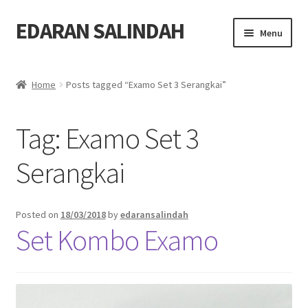
EDARAN SALINDAH
Skip
Skip
Menu
to
to
navigation
content
Home
Home
Posts tagged “Examo Set 3 Serangkai”
Expand
Blog
child
Tag:
Examo Set 3
menu
Expand
Produk
child
Serangkai
menu
Order
Hubungi
Posted on
18/03/2018
by
edaransalindah
Set Kombo Examo