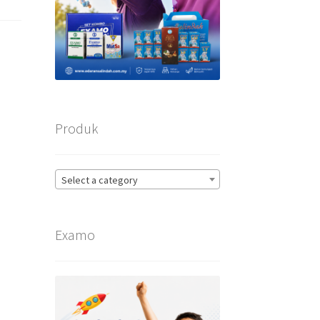
Produk
Select a category
Examo