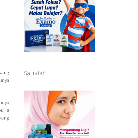
Salindah
yang
unya
inya
u. Ia
uang