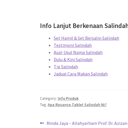
.
Info Lanjut Berkenaan Salindah
Set Hamil & Set Bersalin Salindah
Testimoni Salindah
Asal-Usul Nama Salindah
Dulu & Kini Salindah
Tip Salindah
Jadual Cara Makan Salindah
Category:
Info Produk
Tag:
Apa Rasanya Tablet Salindah Ni?
Post
Previous
Minda Jaya – Allahyarham Prof. Dr. Azizan