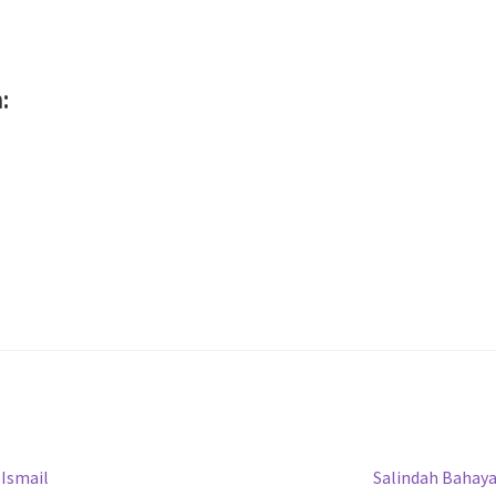
:
Next
 Ismail
Salindah Bahay