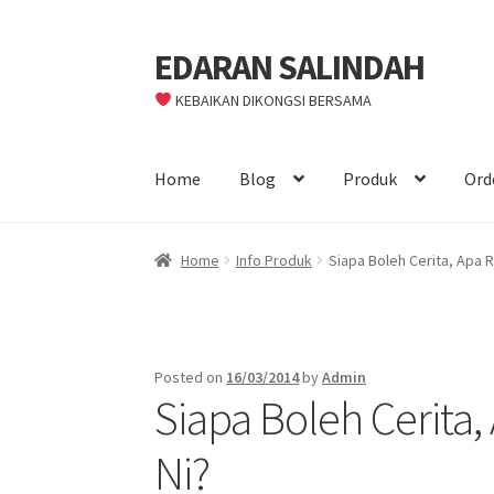
EDARAN SALINDAH
Skip
Skip
to
to
KEBAIKAN DIKONGSI BERSAMA
navigation
content
Home
Blog
Produk
Ord
Home
Info Produk
Siapa Boleh Cerita, Apa R
Posted on
16/03/2014
by
Admin
Siapa Boleh Cerita,
Ni?