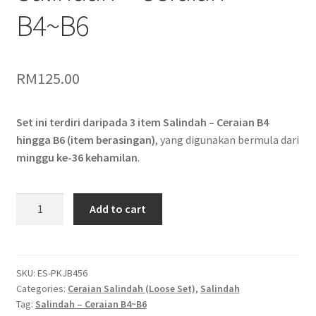
B4~B6
RM
125.00
Set ini terdiri daripada 3 item Salindah – Ceraian B4
hingga B6 (item berasingan)
, yang digunakan bermula dari
minggu ke-36 kehamilan
.
Salindah
Add to cart
-
Ceraian
B4~B6
quantity
SKU:
ES-PKJB456
Categories:
Ceraian Salindah (Loose Set)
,
Salindah
Tag:
Salindah – Ceraian B4~B6