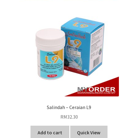
Salindah – Ceraian L9
RM
32.30
Add to cart
Quick View