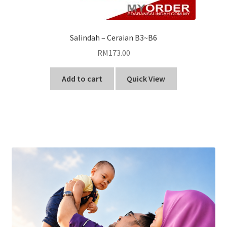
Salindah – Ceraian B3~B6
RM
173.00
Add to cart
Quick View