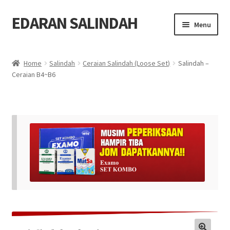
EDARAN SALINDAH
Skip
Skip
Menu
to
to
navigation
content
Home
Home
Salindah
Ceraian Salindah (Loose Set)
Salindah –
Expand
Ceraian B4~B6
Blog
child
menu
Expand
Produk
child
menu
Order
Hubungi